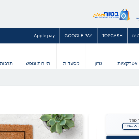
יס
TOPCASH
GOOGLE PAY
Apple pay
אטרקציות
מזון
מסעדות
תיירות ונופש
תרבות 
 מוזל
15%
חסכת