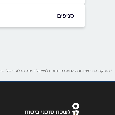
באינסטגרם
בוואטסאפ
סניפים
בני ברק
שם מלא
*
כנרת 15
טלפון
*
נושא
*
* הנפקת הכרטיס וגובה המסגרת נתונים לשיקול דעתה הבלעדי של ישראכר
אנא חזרו אלי בקשר ל...
הודעה
*