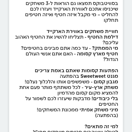
בסוויטבוקס תמצאו גם הוראות ל-3 משחקים
שיכניסו אתכם לאווירת הארקייד ויעזרו לכם
להחליט – מי מקבל איזה חטיף ואיזה חטיפים
תחלקו
חוויית משחקים באווירת הארקייד
דילמת החטיף
-
תצליחו להשיג את החטיף האהוב
עליכם?
מי הממתק?
- עד כמה אתם מבינים בחטיפים?
חטיף מארץ קסומה
- האם אתם אנשי העולם
הגדול?
הפתעות קסומות שאתם באמת צריכים
מגנט Sweetweet
בהפתעה
מגבון קסום
- משפשפים אותו והלכלוך נעלם!
משחק ארץ-עיר
- לכל משתתף מותר פעם אחת
להמציא מקום קסום מהדמיון
בלי כיבודים!
מדבקות שיעזרו לכם לשמור על
החטיפים
מיני משחק אמיתי
ממכונת המשחקים!
(בהפתעה)
למי זה מתאים?
לכאלה שאוהבים חטיפים מיוחדים מחו"ל