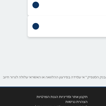
רמלה
קניון עזריאלי דוד רזיאל 1
08-6532312
אילת
ק המנפיק * אי עמידה בפירעון ההלוואה או האשראי עלולה לגרור חיוב
מרכז תיירות מפלס תחתון
תרשיש 9
08-9327747
תקנון אתר ומדיניות הגנת הפרטיות
הצהרת נגישות