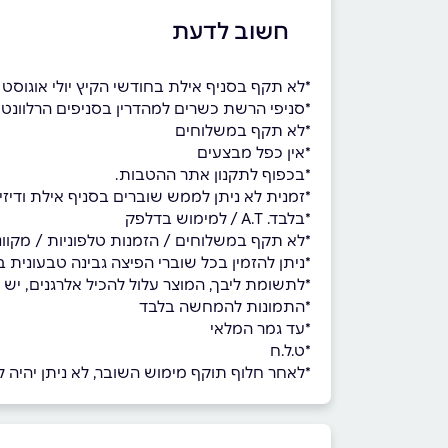
חשוב לדעת
*לא תקף בסניף אילת בחודשי הקיץ יולי אוגוסט ו
*סניפי הרשת כשרים למהדרין בסניפים הרלוונטי
*לא תקף במשלוחים
*אין כפל מבצעים
*בכפוף לתקנון אתר ההטבות.
*זמנית לא ניתן לממש שוברים בסניף אילת ודיזי
*בלבד. A.T / למימוש בדלפק
*לא תקף במשלוחים / הזמנות טלפוניות / מקוונ
*ניתן להזמין בכל שוברי הפיצה גבינה טבעונית
*לתשומת ליבך, המוצר עלול להכיל אלרגנים, יש 
*התמונות להמחשה בלבד
*עד גמר המלאי
*ט.ל.ח
*לאחר חלוף תוקף מימוש השובר, לא ניתן יהיה למ