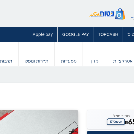
יס
TOPCASH
GOOGLE PAY
Apple pay
אטרקציות
מזון
מסעדות
תיירות ונופש
תרבות 
מחיר מוזל
6
17%
₪
חסכת