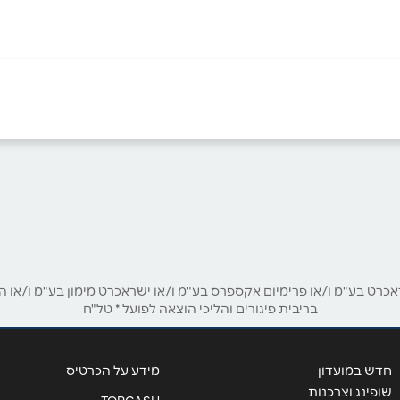
 גן
חולון
ז'בוטינסקי 155
פארק עזריאלי הרוקמים 26
03-6702071
03-6773332
אימייל
*
לון
אשקלון
ט בע"מ ו/או פרימיום אקספרס בע"מ ו/או ישראכרט מימון בע"מ ו/או הבנ
בריבית פיגורים והליכי הוצאה לפועל * טל"ח
צומת מבקיעים גלובוס סנטר
המחל 1
08-9108030
08-6672070
חדש במועדון
מידע על הכרטיס
שופינג וצרכנות