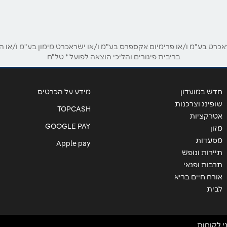
אימייל
*
ט בע"מ ו/או פרימיום אקספרס בע"מ ו/או ישראכרט מימון בע"מ ו/או הבנ
בריבית פיגורים והליכי הוצאה לפועל * טל"ח
חדש במועדון
מידע על הכרטיס
שופינג וצרכנות
TOPCASH
אטרקציות
GOOGLE PAY
מזון
מסעדות
Apple pay
תיירות ונופש
תרבות ופנאי
אורח חיים בריא
שליחה
לבית