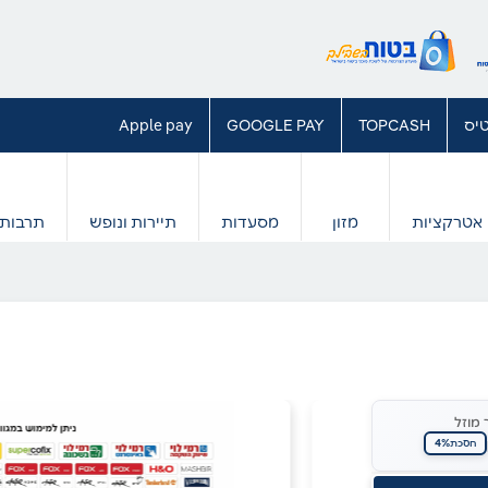
יס
TOPCASH
GOOGLE PAY
Apple pay
אטרקציות
מזון
מסעדות
תיירות ונופש
תרבות 
 מוזל
4%
חסכת