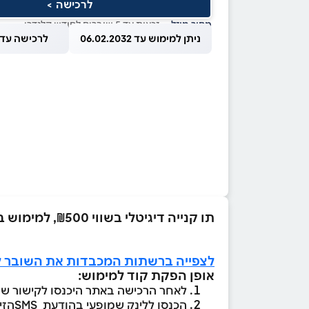
לרכישה >
מחיר מוזל
— זכאות עד 5 שוברים לחודש קלנדרי
ניתן למימוש עד 06.02.2032
לרכישה עד 1.08.2026
תו קנייה דיגיטלי בשווי ₪500, למימוש בסניפי רמי לוי, באתר האונליין ובמגוון מותגים נוספים המפורטים באתר “התו המלא”.
לצפייה ברשתות המכבדות את השובר ל
אופן הפקת קוד למימוש:
לאחר הרכישה באתר היכנסו לקישור שהת
הכנסו ללינק שמופעי בהודעת SMSהזינו מספר טלפון נייד לשיוך הקוד.