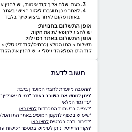
כעת ישלח אליך קוד אימות , יש להזין או
לאחר מכן תועברו לאזור האישי באתר
mycard
באותו מקום לאחר ביצוע שיוך בלבד.
אופן התשלום בחנויות:
יש להציג לקופאי/ת את הקוד.
אופן התשלום באתר רמי לוי:
תשלום > התו המלא (כרטיס/קוד דיגיטלי) > ב
קוד התו המלא הדיגיטלי > יש להזין את הקוד 8 ספרות+4 ספרות [ ללא רווח וללא מקף (-) ] > שמור > לתשלום עם התו המלא
חשוב לדעת
*ההטבה מיועדת לחברי המועדון בלבד.
*
ניתן לממש את השובר באתר "רמי לוי אונליין
*עד גמר המלאי
*לצפייה ברשתות המכבדות
לחצו כאן
*שימוש בכפוף לתקנון המופיע באתר התו המלא
*לבירור יתרה בכרטיס
לחצו כאן
*הקוד הדיגיטלי ניתן למימוש במספר רכישות עד