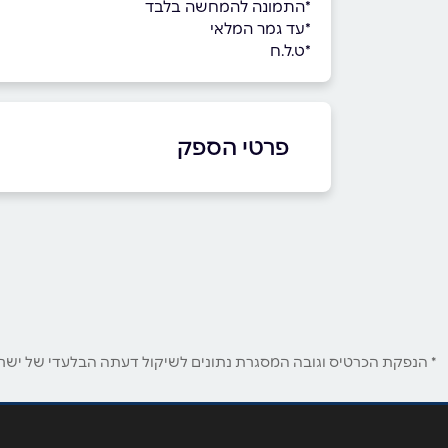
*התמונה להמחשה בלבד
*עד גמר המלאי
*ט.ל.ח
פרטי הספק
1700-70-70-70
באתר
בפייסבוק
באינסטגרם
שם מלא
*
* הנפקת הכרטיס וגובה המסגרת נתונים לשיקול דעתה הבלעדי של ישראכר
טלפון
*