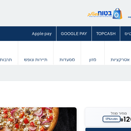
יס
TOPCASH
GOOGLE PAY
Apple pay
אטרקציות
מזון
מסעדות
תיירות ונופש
תרבות 
מחיר מוזל
1
17%
₪
חסכת